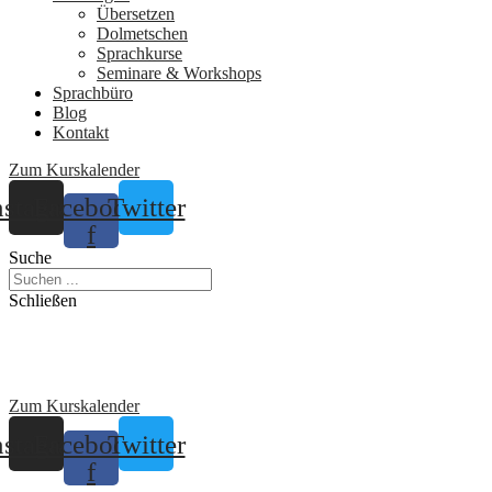
Übersetzen
Dolmetschen
Sprachkurse
Seminare & Workshops
Sprachbüro
Blog
Kontakt
Zum Kurskalender
nstagram
Facebook-
Twitter
f
Suche
Schließen
Zum Kurskalender
nstagram
Facebook-
Twitter
f