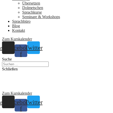
Übersetzen
Dolmetschen
Sprachkurse
Seminare & Workshops
Sprachbüro
Blog
Kontakt
Zum Kurskalender
nstagram
Facebook-
Twitter
f
Suche
Schließen
Zum Kurskalender
nstagram
Facebook-
Twitter
f