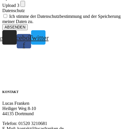
Upload 3
Datenschutz
Ich stimme der Datenschutzbestimmung und der Speicherung
meiner Daten zu.
ABSENDEN
nstagram
Facebook-
Twitter
f
KONTAKT
Lucas Franken
Heiliger Weg 8-10
44135 Dortmund
Telefon: 01520 3210681
E-Mail: kontakt@lucasfranken.de